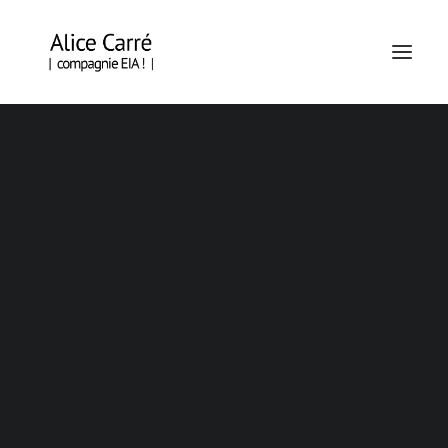
EN TOURNÉE
BRAZZA – OUIDAH – SAINT-DENIS
ÉCORCES, POLAR FORESTIER
ÉCORCES, HORS LES MURS
EN CREATION
KAP O MOND ! (ÉCRITURE)
PIÈCE D’ACTUALITÉ N°15 – LA TRÊVE (DRAMATURGIE)
C'est la colonisation frère