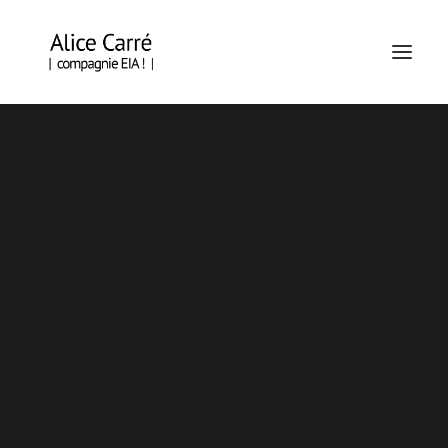
EN TOURNÉE
BRAZZA – OUIDAH – SAINT-DENIS
ÉCORCES, POLAR FORESTIER
ÉCORCES, HORS LES MURS
AUTOUR
DE
BRAZZA
-
EN CREATION
OUIDAH
-
SAINT-DENIS
KAP O MOND ! (ÉCRITURE)
PIÈCE D’ACTUALITÉ N°15 – LA TRÊVE (DRAMATURGIE)