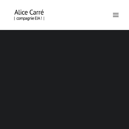
EN TOURNÉE
BRAZZA – OUIDAH – SAINT-DENIS
ÉCORCES, POLAR FORESTIER
ÉCORCES, HORS LES MURS
EN CREATION
CALENDRIER
KAP O MOND ! (ÉCRITURE)
PIÈCE D’ACTUALITÉ N°15 – LA TRÊVE (DRAMATURGIE)