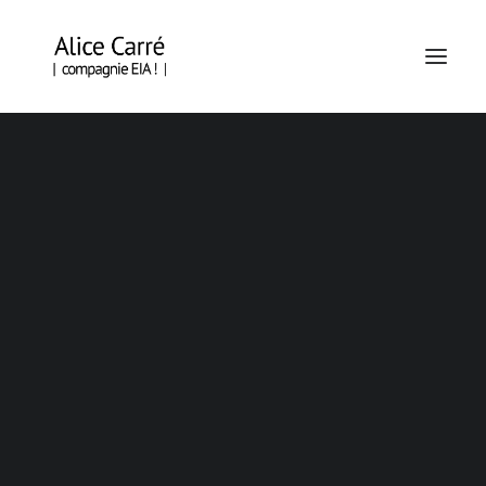
AUTRES
ACTIVITÉS
EN TOURNÉE
BRAZZA – OUIDAH – SAINT-DENIS
ÉCORCES, POLAR FORESTIER
ÉCORCES, HORS LES MURS
EN CREATION
KAP O MOND ! (ÉCRITURE)
PIÈCE D’ACTUALITÉ N°15 – LA TRÊVE (DRAMATURGIE)