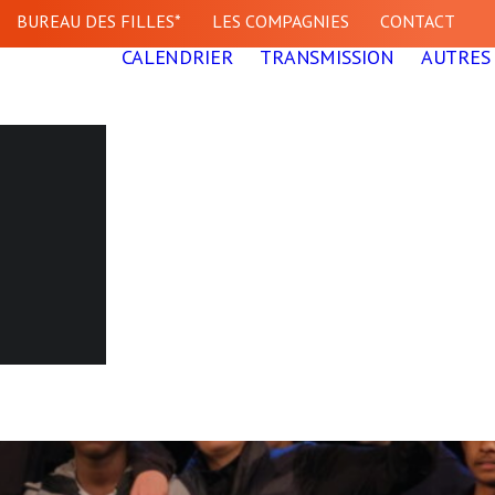
BUREAU DES FILLES*
LES COMPAGNIES
CONTACT
CALENDRIER
TRANSMISSION
AUTRES 