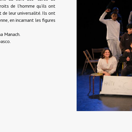
roits de l’homme qu’ils ont
e leur universalité. Ils ont
nne, en incarnant les figures
ina Manach.
basco.