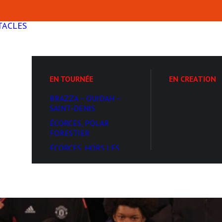
TACLES
EN TOURNÉE
EN CREATION
BRAZZA – OUIDAH –
SAINT-DENIS
ÉCORCES, POLAR
FORESTIER
ÉCORCES, HORS LES
MURS