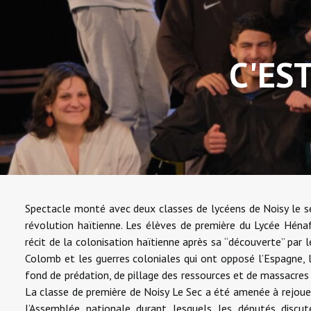
C'ES
Spectacle monté avec deux classes de lycéens de Noisy le s
révolution haïtienne. Les élèves de première du Lycée Héna
récit de la colonisation haïtienne après sa “découverte” par 
Colomb et les guerres coloniales qui ont opposé l’Espagne, l’
fond de prédation, de pillage des ressources et de massacre
La classe de première de Noisy Le Sec a été amenée à rejoue
l’Assemblée nationale durant lesquels les députés discut