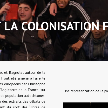
T
LA
COLONISATION
ec et Bagnolet autour de la
ff ont été amené à faire le
les européens par Christophe
Angleterre et la France, sur
Une représentation de la pi
s de population autochtones.
r des extraits des débats de
ent du sort des “libres de