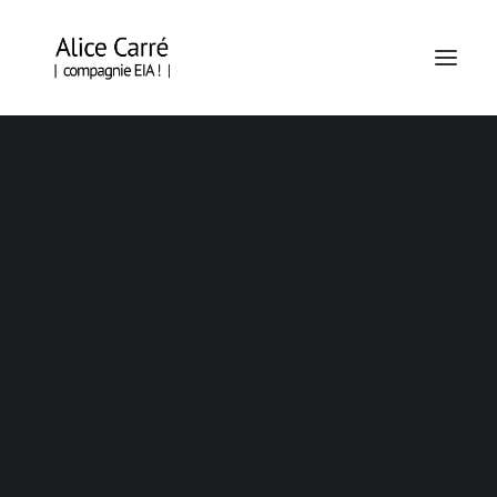
EN TOURNÉE
BRAZZA – OUIDAH – SAINT-DENIS
ÉCORCES, POLAR FORESTIER
ÉCORCES, HORS LES MURS
BRAZZA
–
OUIDAH
–
EN CREATION
SAINT-DENIS
Texte
et
mise
en
scène
Alice
Carré
KAP O MOND ! (ÉCRITURE)
PIÈCE D’ACTUALITÉ N°15 – LA TRÊVE (DRAMATURGIE)